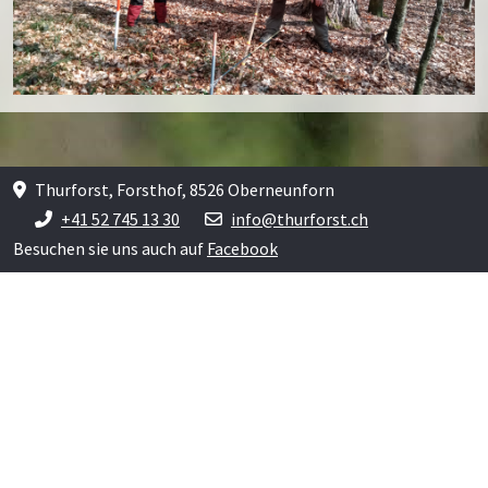
Thurforst, Forsthof, 8526 Oberneunforn
+41 52 745 13 30
info@thurforst.ch
Besuchen sie uns auch auf
Facebook