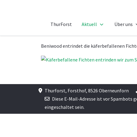
ThurForst
Aktuell
Über uns
Beniwood entrindet die käferbefallenen Ficht
Thurforst, Forsthof, 8526 Oberneunforn
Diese E-Mail-Adresse ist vor Spambots g
eingeschaltet sein.