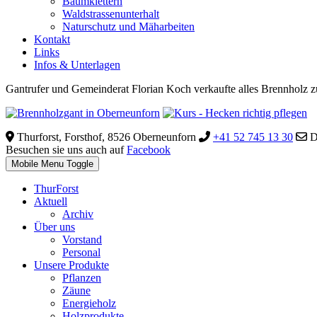
Baumklettern
Waldstrassenunterhalt
Naturschutz und Mäharbeiten
Kontakt
Links
Infos & Unterlagen
Gantrufer und Gemeinderat Florian Koch verkaufte alles Brennholz zu
Thurforst, Forsthof, 8526 Oberneunforn
+41 52 745 13 30
D
Besuchen sie uns auch auf
Facebook
Mobile Menu Toggle
ThurForst
Aktuell
Archiv
Über uns
Vorstand
Personal
Unsere Produkte
Pflanzen
Zäune
Energieholz
Holzprodukte