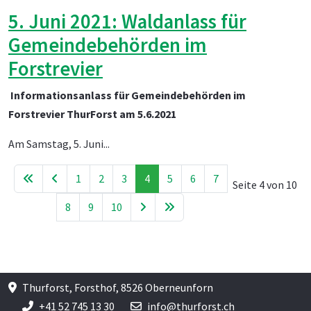
5. Juni 2021: Waldanlass für
Gemeindebehörden im
Forstrevier
Informationsanlass für Gemeindebehörden im
Forstrevier ThurForst am 5.6.2021
Am Samstag, 5. Juni...
1
2
3
4
5
6
7
Seite 4 von 10
8
9
10
Thurforst, Forsthof, 8526 Oberneunforn
+41 52 745 13 30
info@thurforst.ch