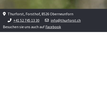
Thurforst, Forsthof, 8526 Oberneunforn
+41 52 745 13 30
info@thurforst.ch
Besuchen sie uns auch auf
Facebook